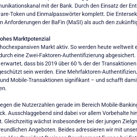
nikationskanal mit der Bank. Durch den Einsatz der Ente
are-Token und Einmalpasswörter komplett. Die Entersek
n Anforderungen der BaFin (MaSI) als auch den zukünft
ohes Marktpotenzial
m hochexpansiven Markt aktiv. So werden heute weltweit e
durch eine Zwei-Faktoren-Authentifizierung abgesichert
rwartet, dass bis 2019 über 60 % der der Transaktionen
 geschützt sein werden. Eine Mehrfaktoren-Authentifizier
- und Mobile-Transaktionen signifikant – und schafft dam
en.
iegen die Nutzerzahlen gerade im Bereich Mobile-Banking
k. Ausschlaggebend sind dabei vor allem Vorbehalte hins
t. Gleichzeitig wächst insbesondere bei der jungen Zielg
reundlichen Angeboten. Beides adressieren wir mit unser