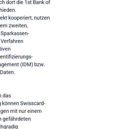
ch dort die 1st Bank of
chieden.
ekt kooperiert, nutzen
nem zweiten,
 Sparkassen-
 Verfahren
tiven
entifizierungs-
nagement (IDM) bzw.
 Daten.
h das
g können Swisscard-
ngen mit nur einem
en gefährdeten
chgradig