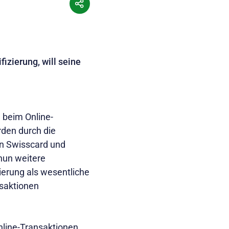
izierung, will seine
 beim Online-
den durch die
n Swisscard und
nun weitere
zierung als wesentliche
nsaktionen
nline-Transaktionen