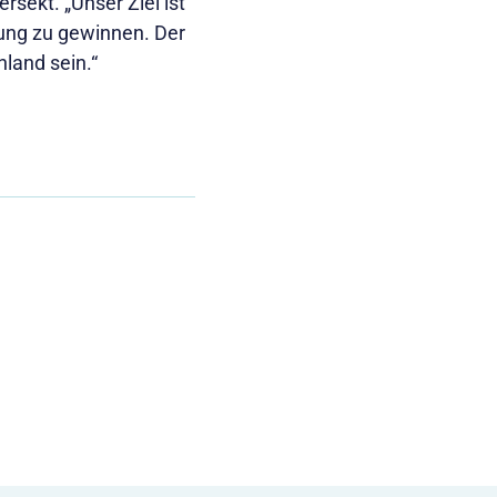
sekt. „Unser Ziel ist
sung zu gewinnen. Der
land sein.“