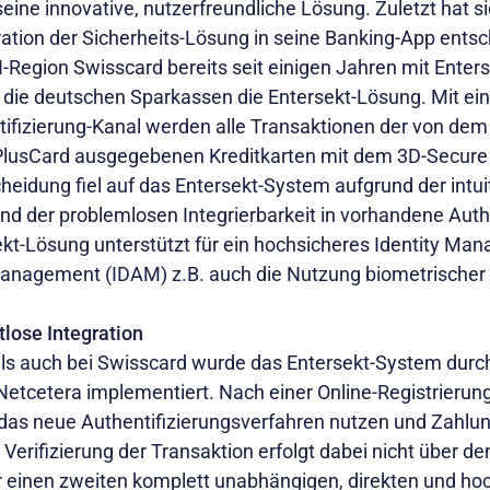
ine innovative, nutzerfreundliche Lösung. Zuletzt hat si
gration der Sicherheits-Lösung in seine Banking-App ents
egion Swisscard bereits seit einigen Jahren mit Enters
 die deutschen Sparkassen die Entersekt-Lösung. Mit ei
ifizierung-Kanal werden alle Transaktionen der von dem
PlusCard ausgegebenen Kreditkarten mit dem 3D-Secure
heidung fiel auf das Entersekt-System aufgrund der intui
und der problemlosen Integrierbarkeit in vorhandene Auth
ekt-Lösung unterstützt für ein hochsicheres Identity Ma
Management (IDAM) z.B. auch die Nutzung biometrischer
tlose Integration
ls auch bei Swisscard wurde das Entersekt-System durc
etcetera implementiert. Nach einer Online-Registrierun
das neue Authentifizierungsverfahren nutzen und Zahlu
Verifizierung der Transaktion erfolgt dabei nicht über d
 einen zweiten komplett unabhängigen, direkten und ho