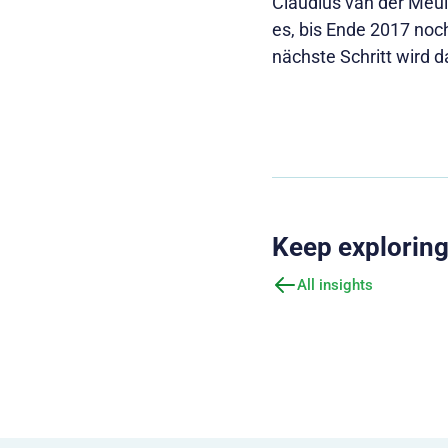
Claudius van der Meul
es, bis Ende 2017 noc
nächste Schritt wird d
Keep explorin
All insights