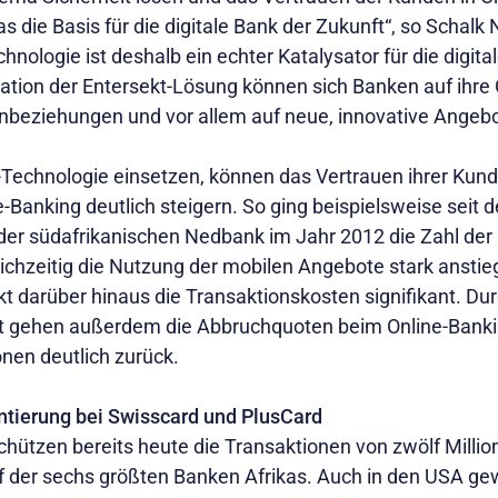
s die Basis für die digitale Bank der Zukunft“, so Schalk
hnologie ist deshalb ein echter Katalysator für die digit
ration der Entersekt-Lösung können sich Banken auf ihre
enbeziehungen und vor allem auf neue, innovative Angebo
-Technologie einsetzen, können das Vertrauen ihrer Kunde
-Banking deutlich steigern. So ging beispielsweise seit d
der südafrikanischen Nedbank im Jahr 2012 die Zahl der
ichzeitig die Nutzung der mobilen Angebote stark anstieg
t darüber hinaus die Transaktionskosten signifikant. Du
t gehen außerdem die Abbruchquoten beim Online-Bankin
en deutlich zurück.
ntierung bei Swisscard und PlusCard
hützen bereits heute die Transaktionen von zwölf Mill
nf der sechs größten Banken Afrikas. Auch in den USA ge